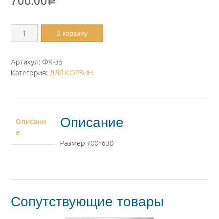
700.00
Р
Количество
В корзину
Фон
корзины
ритуальный
Артикул:
ФК-35
ФК-35
Категория:
ДЛЯ КОРЗИН
Описание
Описани
е
Размер 700*630
Сопутствующие товары