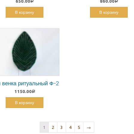
650.00
860.00
Р
Р
В корзину
В корзину
 венка ритуальный Ф-2
1150.00
Р
В корзину
1
2
3
4
5
→