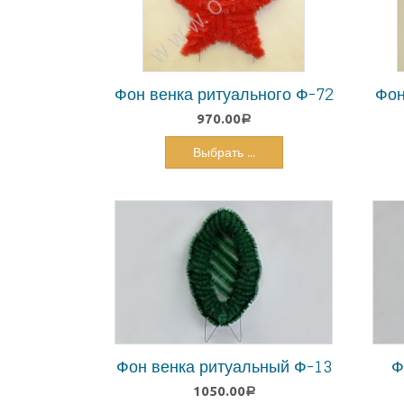
Фон венка ритуального Ф-72
Фон
970.00
Р
Выбрать ...
Фон венка ритуальный Ф-13
Ф
1050.00
Р