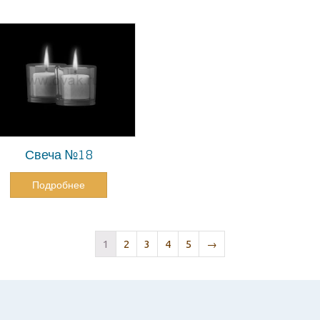
Свеча №18
Подробнее
1
2
3
4
5
→